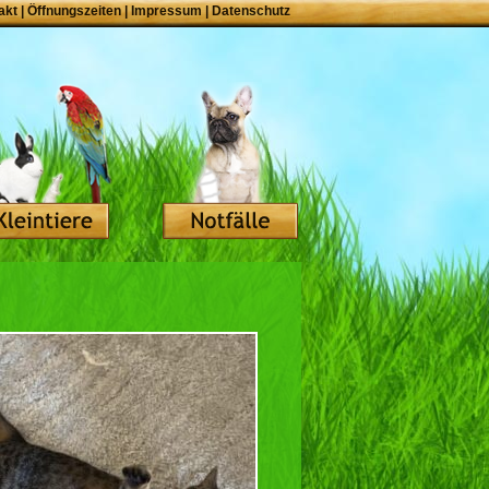
akt
|
Öffnungszeiten
|
Impressum
|
Datenschutz