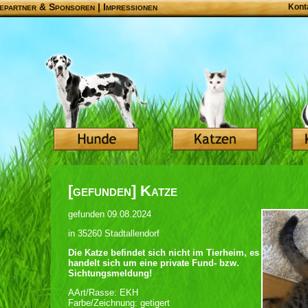
epartner & Sponsoren
|
Impressionen
Kont
[gefunden] Katze
gefunden 09.08.2024
in 35260 Stadtallendorf
Die Katze befindet sich nicht im Tierheim, es
handelt sich um eine private Fund- bzw.
Sichtungsmeldung!
AArt/Rasse: EKH
Farbe/Zeichnung: getigert