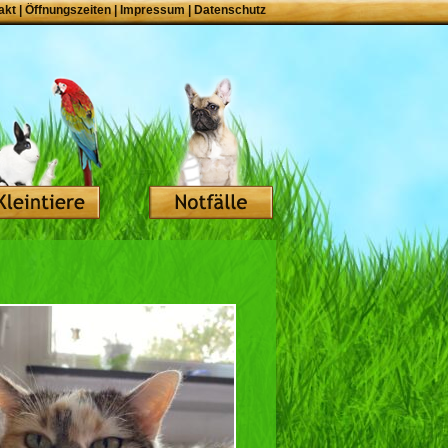
akt
|
Öffnungszeiten
|
Impressum
|
Datenschutz