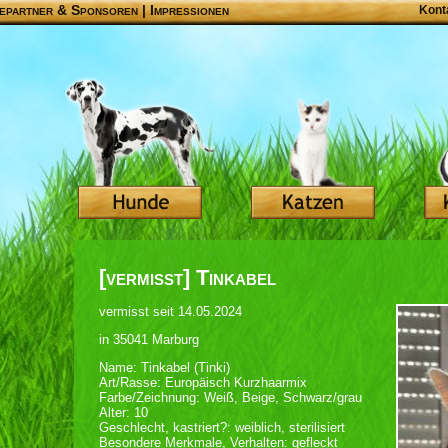
epartner & Sponsoren
|
Impressionen
Kont
[vermisst] Tinkabel
vermisst seit 14.05.2024
in 35041 Marburg
Name: Tinkabel (Tinki)
Art/Rasse: Europäisch Kurzhaarmix
Farbe/Zeichnung: Weiß, Beige, Schwarz/grau
Alter: 10
Geschlecht, kastriert?: weiblich, sterilisiert
Besondere Merkmale, Verhalten: gefleckt