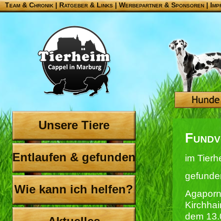
Team & Chronik
|
Ratgeber & Links
|
Werbepartner & Sponsoren
|
Imp
Unsere Tiere
Fundv
Entlaufen & gefunden
im Tierh
gefunde
Wie kann ich helfen?
Agaporn
Kirchhai
dem 13.