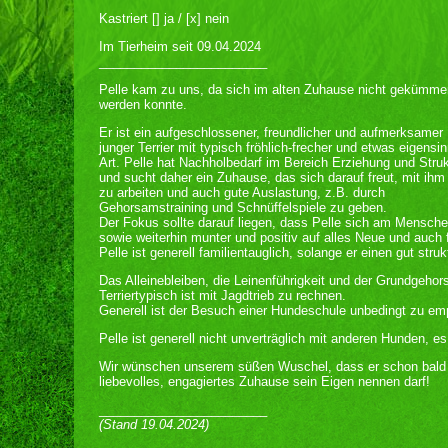
Kastriert [] ja / [x] nein
Im Tierheim seit 09.04.2024
________________________
Pelle kam zu uns, da sich im alten Zuhause nicht gekümme
werden konnte.
Er ist ein aufgeschlossener, freundlicher und aufmerksamer
junger Terrier mit typisch fröhlich-frecher und etwas eigensin
Art. Pelle hat Nachholbedarf im Bereich Erziehung und Struk
und sucht daher ein Zuhause, das sich darauf freut, mit ihm
zu arbeiten und auch gute Auslastung, z.B. durch
Gehorsamstraining und Schnüffelspiele zu geben.
Der Fokus sollte darauf liegen, dass Pelle sich am Menschen 
sowie weiterhin munter und positiv auf alles Neue und auch
Pelle ist generell familientauglich, solange er einen gut strukt
Das Alleinebleiben, die Leinenführigkeit und der Grundgeho
Terriertypisch ist mit Jagdtrieb zu rechnen.
Generell ist der Besuch einer Hundeschule unbedingt zu em
Pelle ist generell nicht unverträglich mit anderen Hunden, e
Wir wünschen unserem süßen Wuschel, dass er schon bald r
liebevolles, engagiertes Zuhause sein Eigen nennen darf!
________________________
(Stand 19.04.2024)