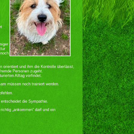
rt
niger
tur
 noch
orientiert und ihm die Kontrolle überlässt,
 fremde Personen zugeht.
urierten Alltag vorfindet.
rsam müssen noch trainiert werden.
pfehlen.
s entscheidet die Sympathie.
ichtig „ankommen“ darf und ein