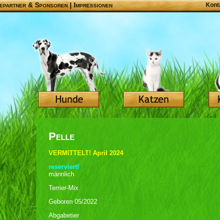
epartner & Sponsoren
|
Impressionen
Kont
Pelle
VERMITTELT! April 2024
reserviert!
männlich
Terrier-Mix
Geboren 05/2022
Abgabetier