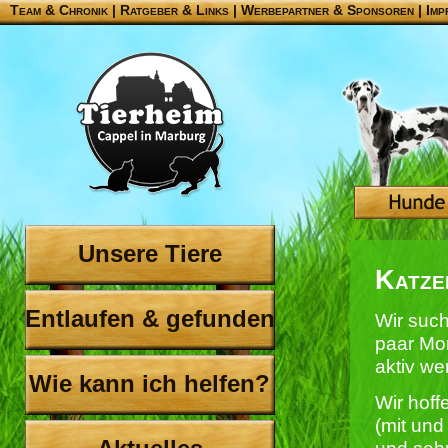
Team & Chronik
|
Ratgeber & Links
|
Werbepartner & Sponsoren
|
Imp
Unsere Tiere
Katze
Entlaufen & gefunden
Wir such
paar Mon
aktiv w
Wie kann ich helfen?
Wir hoff
(mit un