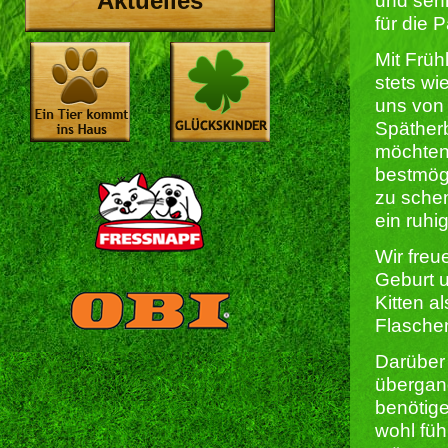
Aktuelles
und seh
für die 
Mit Früh
stets wi
uns von 
Spätherb
möchten
bestmögl
zu sche
ein ruhi
Wir freu
Geburt u
Kitten a
Flaschen
Darüber 
übergang
benötige
wohl füh