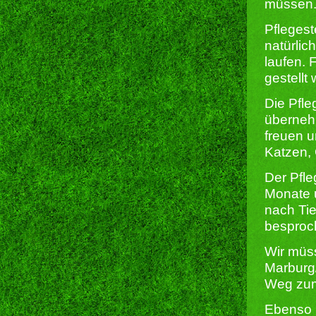
müssen
Pflegest
natürlic
laufen. 
gestellt
Die Pfle
überneh
freuen 
Katzen,
Der Pfle
Monate u
nach Tie
besproc
Wir müss
Marburg
Weg zum 
Ebenso u