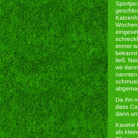
Sportjac
geschlos
Katzenh
Wochenl
eingeset
schreckh
immer wi
bekannt 
ließ. Na
wir dann
nannten,
schmusi
abgemage
Da ihn n
dass Cai
dann umh
Kasimir 
als klei