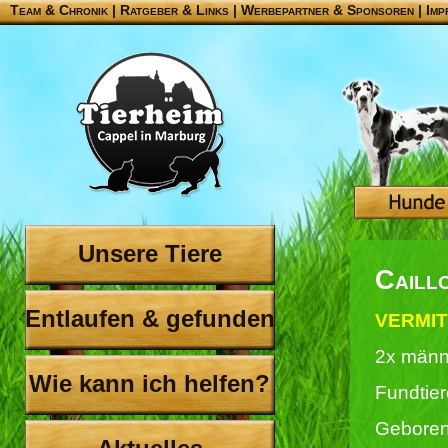
Team & Chronik
|
Ratgeber & Links
|
Werbepartner & Sponsoren
|
Imp
Unsere Tiere
Caill
Entlaufen & gefunden
VERMITT
2x männ
Wie kann ich helfen?
Fundtier
Geboren