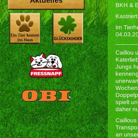
Aktuelles
BKH & 
Kastriert 
Im Tierh
04.03.2
______
Caillou 
Katerlieb
Jungs h
kennenge
unerwart
Wochen 
Doppelp
spielt u
daher n
Caillous
Transpor
an unser