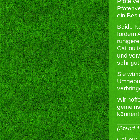
Pfote ve
Pfotenve
ein Besi
Beide Ka
fordern 
ruhigere
Caillou 
und vorw
sehr gut
Sie wüns
Umgebung
verbrin
Wir hoff
gemeinsa
können!
______
(Stand 
Caillou: