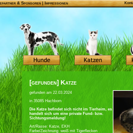
epartner & Sponsoren
|
Impressionen
Kont
[gefunden] Katze
gefunden am 22.03.2024
in 35085 Hachborn
Die Katze befindet sich nicht im Tierheim, es
handelt sich um eine private Fund- bzw.
Sichtungsmeldung!
Art/Rasse: Katze, EKH
Farbe/Zeichnung: weiß mit Tigerflecken