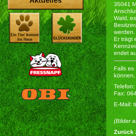
Aktuelles
35041 M
Anschlu
Wald, es
Besitzer
werden. 
Er trägt
Kennzeic
endet au
Falls es
können, 
Telefon:
Fax: 06
E-Mail: 
(Bilder 
Zurück 