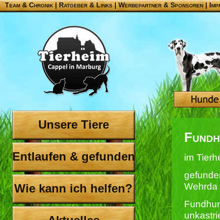
Team & Chronik
|
Ratgeber & Links
|
Werbepartner & Sponsoren
|
Imp
Unsere Tiere
Fundh
Entlaufen & gefunden
im Tierh
gefunde
Wehrda
Wie kann ich helfen?
Fundhund
unkastri