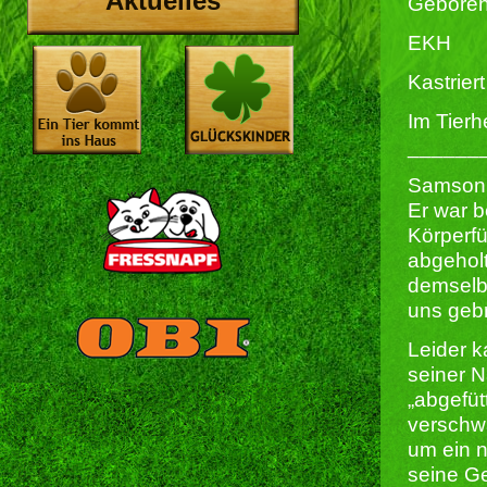
Aktuelles
Geboren
EKH
Kastriert 
Im Tierh
______
Samson i
Er war b
Körperfü
abgeholt
demselbe
uns geb
Leider 
seiner 
„abgefü
verschw
um ein n
seine Ge