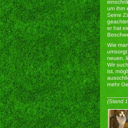
einschrä
um ihm 
Seine Z
geachtet
er hat e
Beschwe
Wie man 
umsorgt
neuen, l
Wir such
ist, mög
ausschl
mehr Ge
______
(Stand 