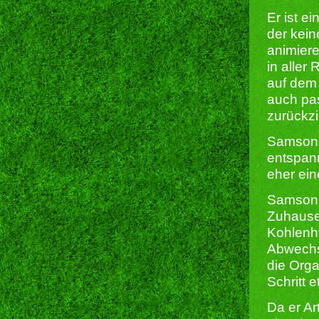
Er ist e
der kein
animiere
in aller
auf dem
auch pas
zurückzi
Samson 
entspann
eher ein
Samson i
Zuhause
Kohlenh
Abwechs
die Orga
Schritt 
Da er Ar