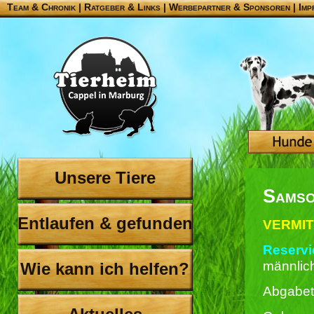
Team & Chronik
|
Ratgeber & Links
|
Werbepartner & Sponsoren
|
Imp
Unsere Tiere
Sams
Entlaufen & gefunden
VERMIT
Reservie
männlic
Wie kann ich helfen?
Abgabet