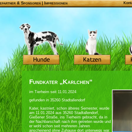
epartner & Sponsoren
|
Impressionen
Kont
Fundkater „Karlchen“
im Tierheim seit 11.01.2024
gefunden in 35260 Stadtallendorf
Kater, kastriert, schon älteres Semester, wurde
am 11.01.2024 aus 35260 Stadtallendorf,
Gießener Straße, ins Tierheim gebracht, da in
der Nachbarschaft nach ihm getreten wurde und
er wohl schon seit mehreren Jahren
anscheinend ohne Zuhause dort unterwegs war.