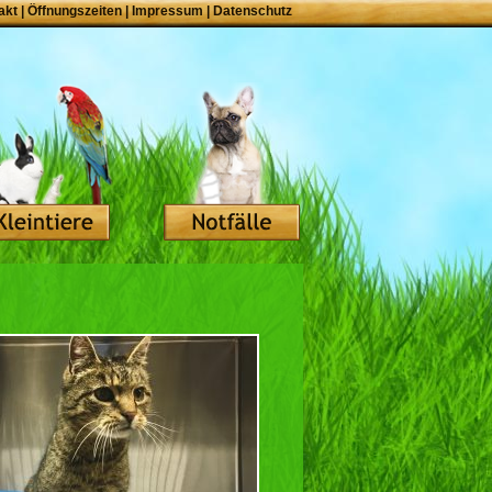
akt
|
Öffnungszeiten
|
Impressum
|
Datenschutz