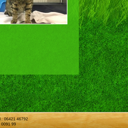
l.:
06421 46792
 0091 99