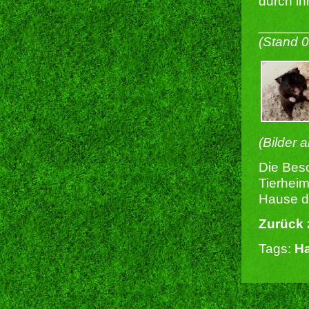
durch ih
______
(Stand 
(Bilder 
Die Besc
Tierheim
Hause du
Zurück 
Tags:
H