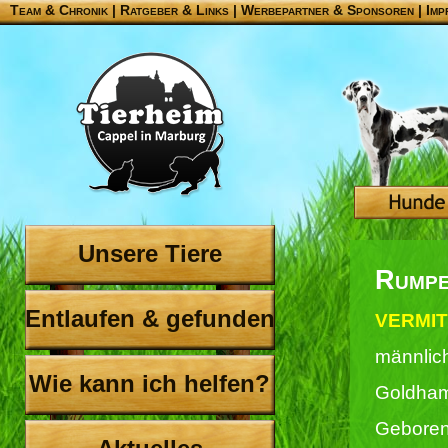
Team & Chronik
|
Ratgeber & Links
|
Werbepartner & Sponsoren
|
Imp
Unsere Tiere
Rumpe
Entlaufen & gefunden
VERMIT
männlic
Wie kann ich helfen?
Goldham
Geboren