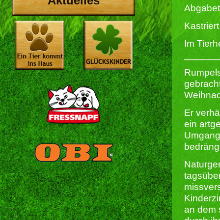
Aktuelles
Abgabet
Kastriert 
Im Tierh
______
Rumpels
gebracht
Weihnac
Er verhä
ein artg
Umgang m
bedrängt
Naturgem
tagsüber
missvers
Kinderz
an dem 