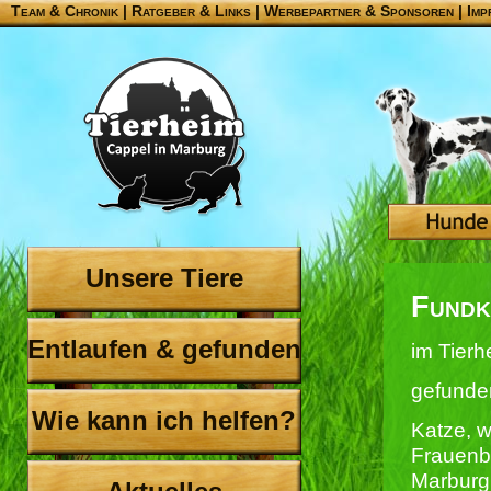
Team & Chronik
|
Ratgeber & Links
|
Werbepartner & Sponsoren
|
Imp
Unsere Tiere
Fundk
Entlaufen & gefunden
im Tierh
gefunde
Wie kann ich helfen?
Katze, w
Frauenb
Marburg