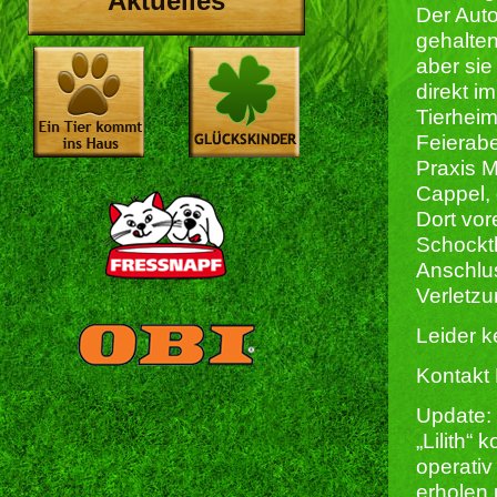
Aktuelles
Der Auto
gehalten
aber sie
direkt i
Tierheim
Feierabe
Praxis 
Cappel,
Dort vor
Schockth
Anschlu
Verletzu
Leider k
Kontakt 
Update:
„Lilith“ 
operati
erholen