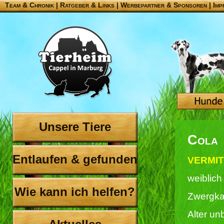
Team & Chronik
|
Ratgeber & Links
|
Werbepartner & Sponsoren
|
Imp
Unsere Tiere
Cola
Entlaufen & gefunden
VERMIT
weiblich
Wie kann ich helfen?
Zwergka
Alter un