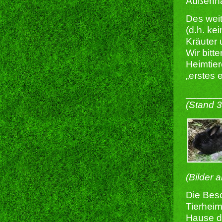
Außenha
Des weit
(d.h. ke
Kräuter 
Wir bitt
Heimtier
„erstes 
______
(Stand 
(Bilder 
Die Besc
Tierheim
Hause du