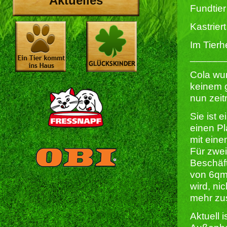
Aktuelles
Fundtier
Kastriert 
Im Tierh
______
Cola wur
keinem g
nun zeit
Sie ist 
einen Pl
mit eine
Für zwei
Beschäf
von 6qm,
wird, ni
mehr zus
Aktuell 