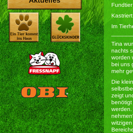
Aktuelles
Fundtier
Kastriert 
Im Tierh
______
Tina wur
nachts 
worden w
bei uns
mehr gew
Die klei
selbstbe
zeigt un
benötigt
werden. 
nehmen“ 
witzigen
Bereich