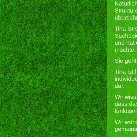
Natürlic
Struktur
übersch
Tina ist
Suchspie
und hat 
möchte.
Sie geht
Tina ist
individu
dar.
Wir wiss
dass da
funktioni
Wir wüns
gemeins