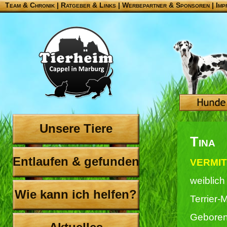
Team & Chronik
|
Ratgeber & Links
|
Werbepartner & Sponsoren
|
Imp
Unsere Tiere
Tina
Entlaufen & gefunden
VERMIT
weiblich
Wie kann ich helfen?
Terrier-
Geboren