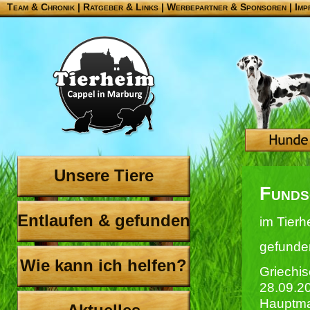
Team & Chronik
|
Ratgeber & Links
|
Werbepartner & Sponsoren
|
Imp
Unsere Tiere
Funds
Entlaufen & gefunden
im Tierh
gefunde
Wie kann ich helfen?
Griechi
28.09.2
Hauptma