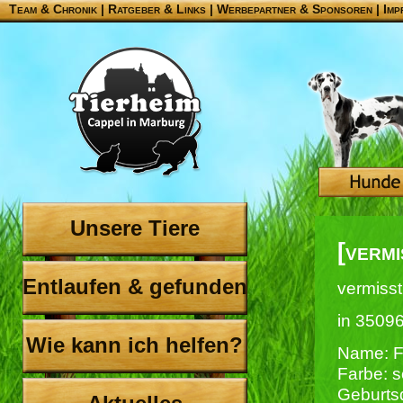
Team & Chronik
|
Ratgeber & Links
|
Werbepartner & Sponsoren
|
Imp
Unsere Tiere
[verm
Entlaufen & gefunden
vermisst
in 3509
Wie kann ich helfen?
Name: 
Farbe: 
Geburts