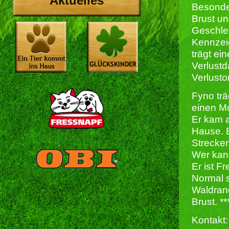
Aktuelles
Besonde
Brust un
Geschlec
Kennzeic
trägt ei
Verlust
Verlusto
Fyno tr
einen M
Er kam a
Hause. E
Strecken
Wer kan
Er ist F
Normal s
Waldrand
Brust. *
Kontakt: