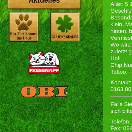
Aktuelles
Alter: 5
Geschlec
Besonde
klein, 
hinten, 
Vermisst
Wo wird 
zuletzt
Hof
Chip Nu
Tattoo: 
Kontakt:
0163 8
Falls Si
sich bit
Telefon:
Fax: 06