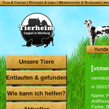
Team & Chronik
|
Ratgeber & Links
|
Werbepartner & Sponsoren
|
Imp
Unsere Tiere
[verm
Entlaufen & gefunden
vermisst
in 3503
Wie kann ich helfen?
Name: F
Art/Rass
Farbe: B