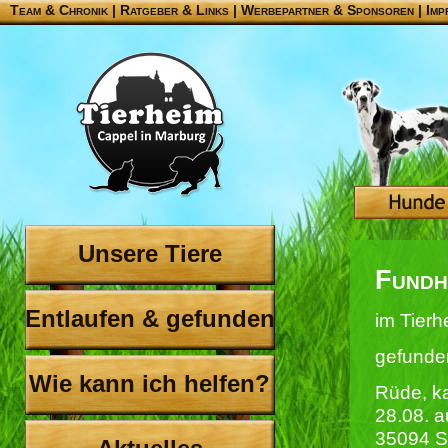
Team & Chronik
|
Ratgeber & Links
|
Werbepartner & Sponsoren
|
Imp
Unsere Tiere
Fundh
Entlaufen & gefunden
im Tierh
gefunde
Wie kann ich helfen?
Rüde, ka
28.08. a
35094 S