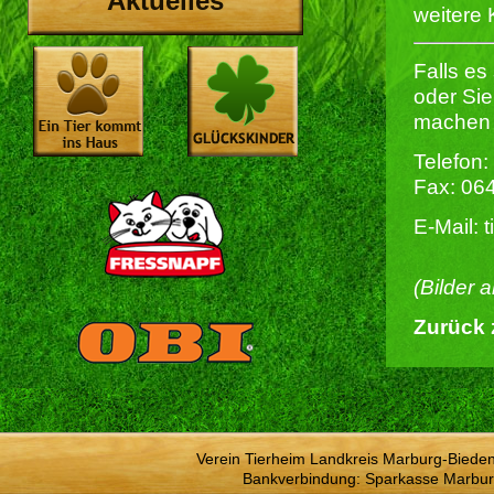
Aktuelles
weitere
Falls es
oder Si
machen k
Telefon:
Fax: 06
E-Mail: 
(Bilder 
Zurück 
Verein Tierheim Landkreis Marburg-Bieden
Bankverbindung: Sparkasse Marbur