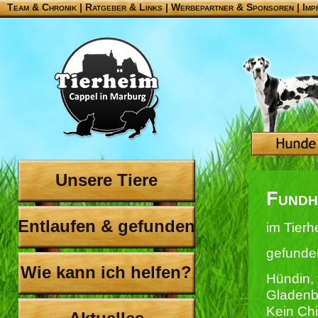
Team & Chronik
|
Ratgeber & Links
|
Werbepartner & Sponsoren
|
Imp
Unsere Tiere
Fundh
Entlaufen & gefunden
im Tierh
gefunde
Wie kann ich helfen?
Hündin, 
Gladenb
Kein Chi