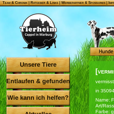
Team & Chronik
|
Ratgeber & Links
|
Werbepartner & Sponsoren
|
Imp
Unsere Tiere
[vermi
Entlaufen & gefunden
vermisst
in 3509
Wie kann ich helfen?
Name: F
Art/Rass
Farbe: g