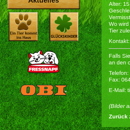
Aktuelles
Alter: 15
Geschlec
Vermisst
Wo wird 
Tier zul
Kontakt
Falls Si
an den 
Telefon:
Fax: 06
E-Mail: 
(Bilder 
Zurück 