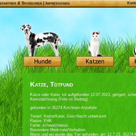
epartner & Sponsoren
|
Impressionen
Kont
Katze, Totfund
Katze oder Kater, tot aufgefunden 12.07.2023, getigert, sch
Kennzeichnung (Foto im Beitrag)
gefunden in 35274 Kirchhain-Anzefahr
Tierart: Katze/Kater, Geschlecht unbekannt
Rasse: EHK
Farbe: schwarz/weiss
Besondere Merkmale/Verhalten:
Wann und wo wurde das Tier gefunden: am 12.7.23, 35274 