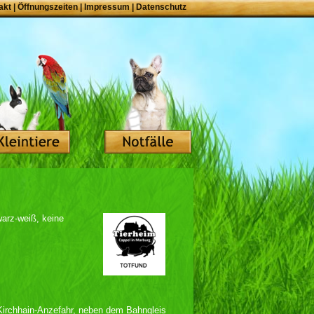
akt
|
Öffnungszeiten
|
Impressum
|
Datenschutz
warz-weiß, keine
Kirchhain-Anzefahr, neben dem Bahngleis