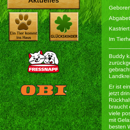
Aktuelles
Geboren
Abgabet
Kastriert 
Im Tierh
______
Buddy ka
zurückge
gebracht
Landkre
Er ist e
jetzt dr
Rückhalt
braucht 
viele po
mit Gela
besten W