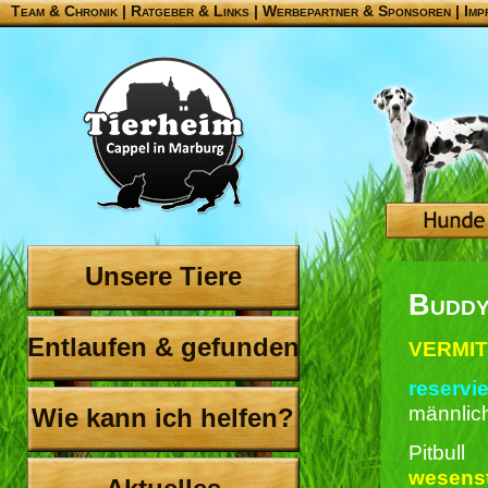
Team & Chronik
|
Ratgeber & Links
|
Werbepartner & Sponsoren
|
Imp
Unsere Tiere
Budd
Entlaufen & gefunden
VERMITT
reservie
männlic
Wie kann ich helfen?
Pitbull
wesenst