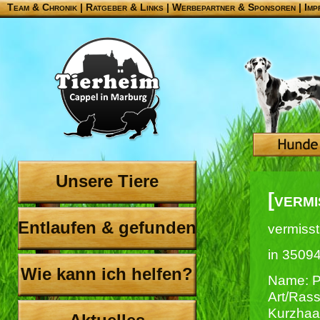
Team & Chronik
|
Ratgeber & Links
|
Werbepartner & Sponsoren
|
Imp
Unsere Tiere
[verm
Entlaufen & gefunden
vermisst
in 35094
Wie kann ich helfen?
Name: 
Art/Rass
Kurzhaa