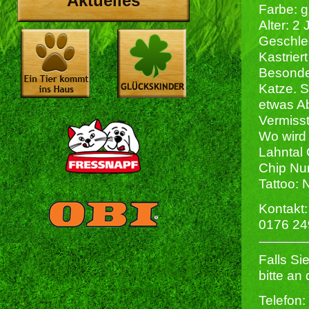
Aktuelles
Farbe: g
Alter: 2
Geschlec
Kastriert
Besonder
Katze. S
etwas A
Vermisst
Wo wird 
Lahntal 
Chip Nu
Tattoo: 
Kontakt:
0176 2
Falls S
bitte an
Telefon: