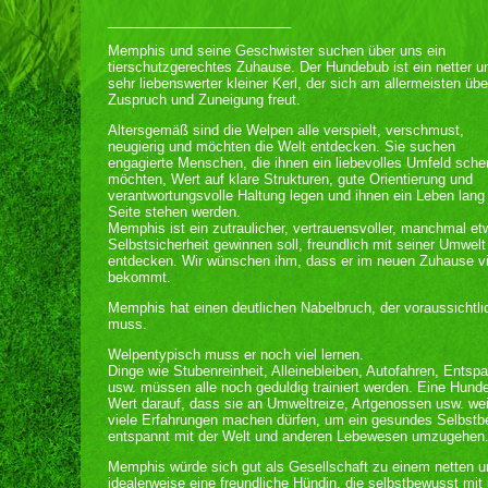
________________________
Memphis und seine Geschwister suchen über uns ein
tierschutzgerechtes Zuhause. Der Hundebub ist ein netter u
sehr liebenswerter kleiner Kerl, der sich am allermeisten übe
Zuspruch und Zuneigung freut.
Altersgemäß sind die Welpen alle verspielt, verschmust,
neugierig und möchten die Welt entdecken. Sie suchen
engagierte Menschen, die ihnen ein liebevolles Umfeld sch
möchten, Wert auf klare Strukturen, gute Orientierung und
verantwortungsvolle Haltung legen und ihnen ein Leben lang
Seite stehen werden.
Memphis ist ein zutraulicher, vertrauensvoller, manchmal e
Selbstsicherheit gewinnen soll, freundlich mit seiner Umwel
entdecken. Wir wünschen ihm, dass er im neuen Zuhause vi
bekommt.
Memphis hat einen deutlichen Nabelbruch, der voraussichtli
muss.
Welpentypisch muss er noch viel lernen.
Dinge wie Stubenreinheit, Alleinebleiben, Autofahren, Ents
usw. müssen alle noch geduldig trainiert werden. Eine Hund
Wert darauf, dass sie an Umweltreize, Artgenossen usw. we
viele Erfahrungen machen dürfen, um ein gesundes Selbstb
entspannt mit der Welt und anderen Lebewesen umzugehen
Memphis würde sich gut als Gesellschaft zu einem netten 
idealerweise eine freundliche Hündin, die selbstbewusst mit