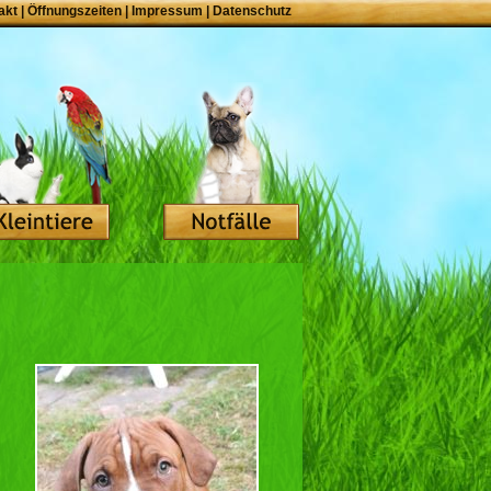
akt
|
Öffnungszeiten
|
Impressum
|
Datenschutz