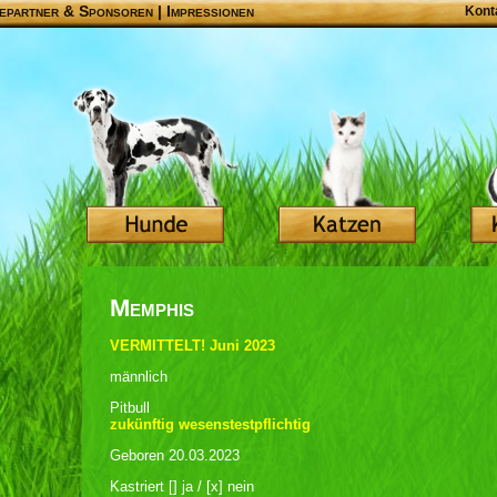
epartner & Sponsoren
|
Impressionen
Kont
Memphis
VERMITTELT! Juni 2023
männlich
Pitbull
zukünftig wesenstestpflichtig
Geboren 20.03.2023
Kastriert [] ja / [x] nein