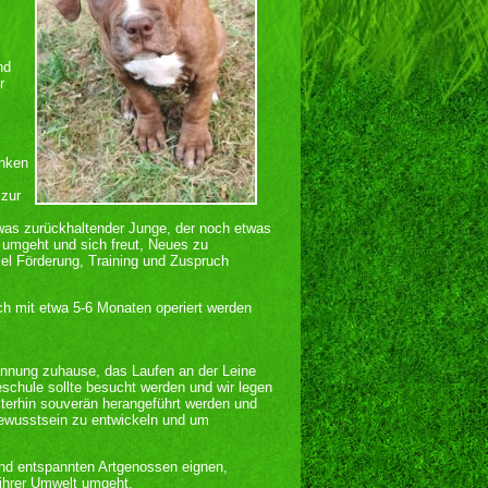
nd
r
enken
 zur
twas zurückhaltender Junge, der noch etwas
t umgeht und sich freut, Neues zu
el Förderung, Training und Zuspruch
ch mit etwa 5-6 Monaten operiert werden
pannung zuhause, das Laufen an der Leine
eschule sollte besucht werden und wir legen
iterhin souverän herangeführt werden und
ewusstsein zu entwickeln und um
.
und entspannten Artgenossen eignen,
 ihrer Umwelt umgeht.