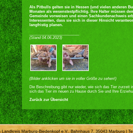
Als Pitbulls gelten sie in Hessen (und vielen anderen B
Monaten als wesenstestpflichtig. Ihre Halter müssen d
Gemeinde vorweisen und einen Sachkundenachweis erbr
Interessenten, dass sie sich in dieser Hinsicht verantw
langfristig planen.
________________________
(Stand 04.06.2023)
(Bilder anklicken um sie in voller Größe zu sehen!)
Die Beschreibung gibt nur wieder, wie sich das Tier zurzeit 
sich das Tier im neuen zu Hause durch Sie und Ihre Erziehu
Zurück zur Übersicht
m Landkreis Marburg-Biedenkopf e.V., Bahnhaus 7, 35043 Marburg | Te