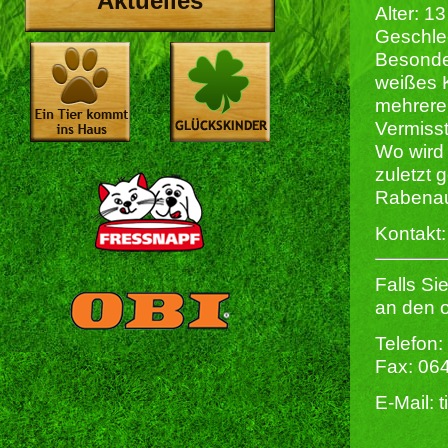
Aktuelles
Alter: 1
Geschlec
Besonde
weißes K
mehrere
Vermisst
Wo wird 
zuletzt 
Rabenau,
Kontakt
Falls Si
an den 
Telefon:
Fax: 06
E-Mail: 