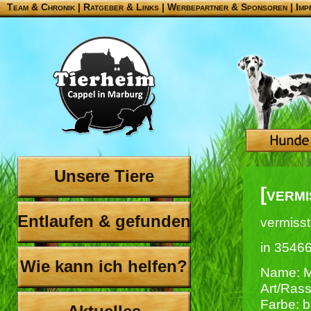
Team & Chronik
|
Ratgeber & Links
|
Werbepartner & Sponsoren
|
Imp
Unsere Tiere
[verm
Entlaufen & gefunden
vermisst
in 3546
Wie kann ich helfen?
Name: 
Art/Ras
Farbe: b