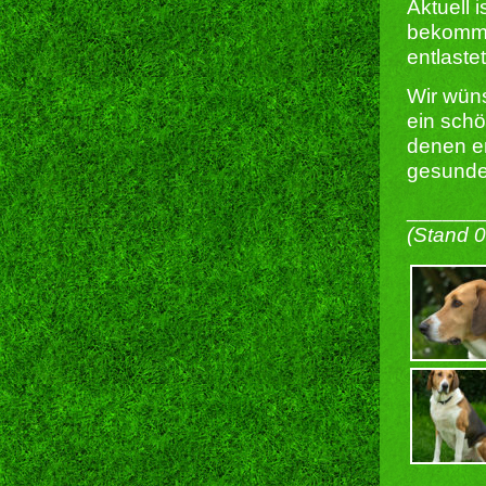
Aktuell 
bekomme
entlaste
Wir wün
ein schö
denen er
gesunde
______
(Stand 