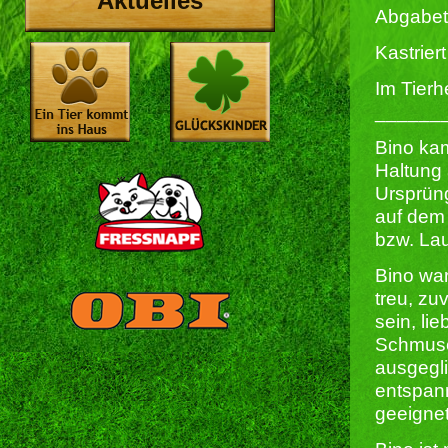
Aktuelles
Abgabet
Kastriert 
Im Tierh
______
Bino kam
Haltung 
Ursprüng
auf dem 
bzw. La
Bino war
treu, zu
sein, li
Schmusee
ausgegli
entspann
geeignet