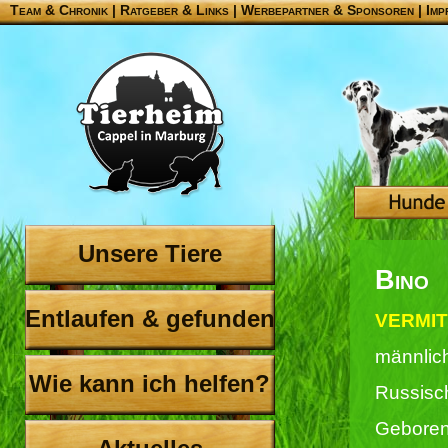
Team & Chronik
|
Ratgeber & Links
|
Werbepartner & Sponsoren
|
Imp
Unsere Tiere
Bino
Entlaufen & gefunden
VERMIT
männlic
Wie kann ich helfen?
Russisc
Geboren