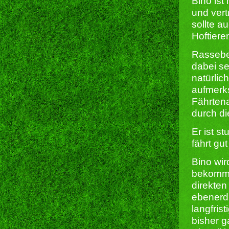
Bino ist
und ver
sollte 
Hoftiere
Rassebed
dabei se
natürlic
aufmerks
Fährten
durch d
Er ist s
fährt gu
Bino wir
bekommen
direkten
ebenerd
langfris
bisher g