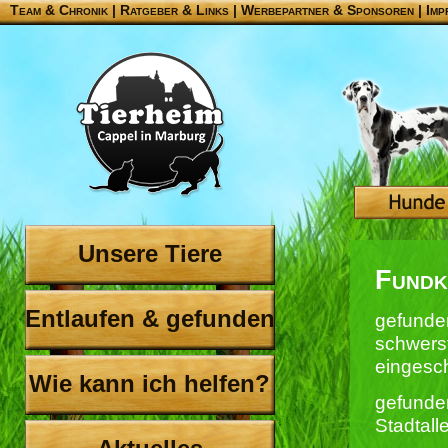
Team & Chronik
|
Ratgeber & Links
|
Werbepartner & Sponsoren
|
Imp
Unsere Tiere
Fundk
Entlaufen & gefunden
gefunde
schwerst
eingesch
Wie kann ich helfen?
gefunde
Stadtall