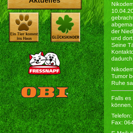
Aktuelles
Nikode
10.04.20
gebrach
abgemage
der Nied
und dort
Seine Tä
Kontaktd
dadurch
Nikodemu
Tumor be
Ruhe san
Falls es
können, 
Telefon:
Fax: 06