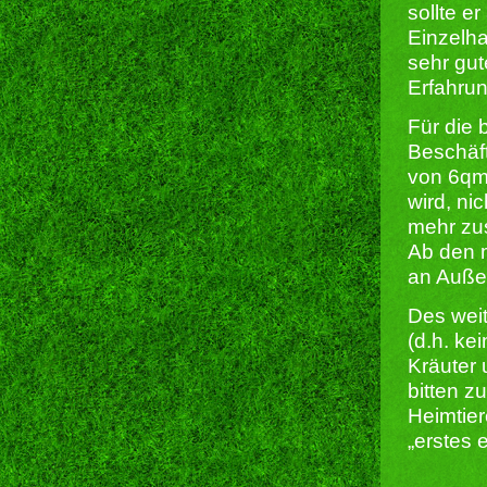
sollte e
Einzelha
sehr gut
Erfahrun
Für die 
Beschäf
von 6qm,
wird, ni
mehr zus
Ab den 
an Auße
Des weit
(d.h. ke
Kräuter 
bitten z
Heimtier
„erstes 
______