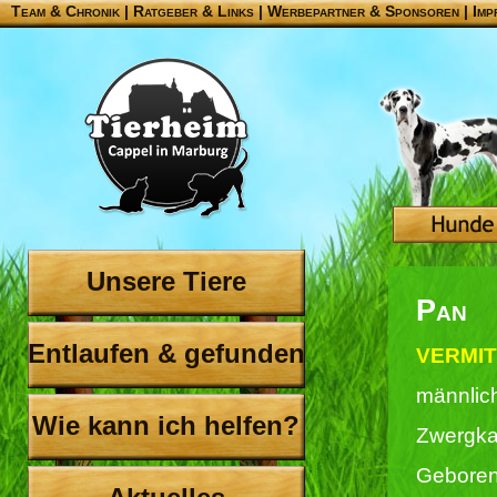
Team & Chronik
|
Ratgeber & Links
|
Werbepartner & Sponsoren
|
Imp
Unsere Tiere
Pan
Entlaufen & gefunden
VERMITT
männlic
Wie kann ich helfen?
Zwergka
Geboren