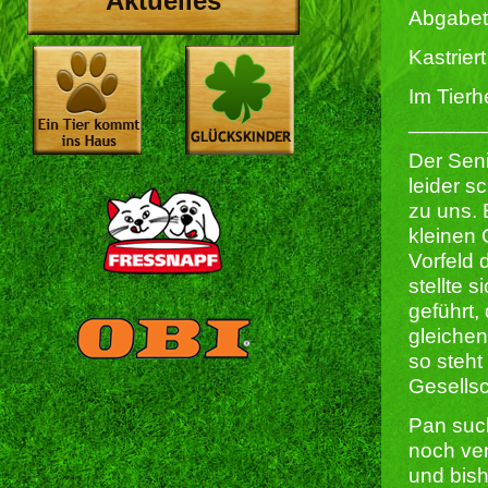
Aktuelles
Abgabet
Kastriert 
Im Tierh
______
Der Seni
leider s
zu uns. 
kleinen 
Vorfeld 
stellte 
geführt,
gleichen
so steht
Gesellsc
Pan such
noch ver
und bish