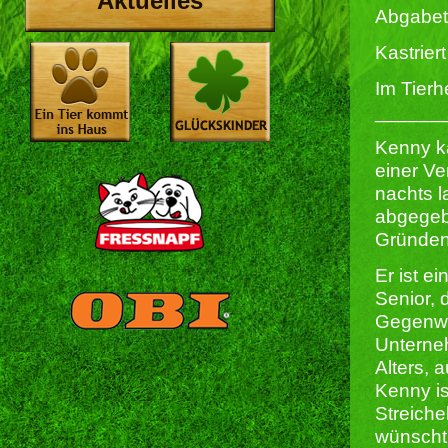
Aktuelles
Abgabet
Kastriert 
Im Tierh
______
Kenny k
einer Ve
nachts l
abgegeb
Gründen
Er ist e
Senior, 
Gegenwa
Unterneh
Alters, 
Kenny is
Streiche
wünscht 