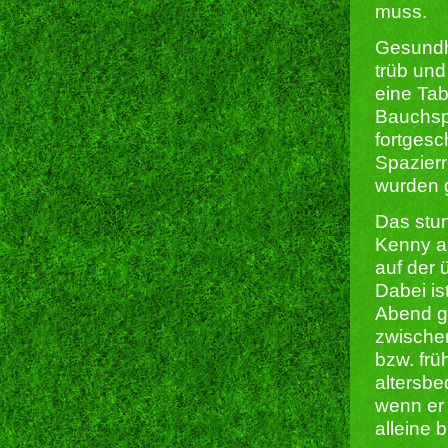
muss.
Gesundhe
trüb und
eine Tab
Bauchsp
fortgesc
Spazierr
wurden 
Das stu
Kenny au
auf der 
Dabei i
Abend g
zwischen
bzw. fr
altersbe
wenn er 
alleine 