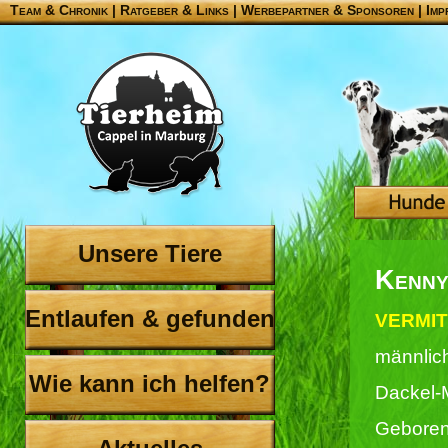
Team & Chronik
|
Ratgeber & Links
|
Werbepartner & Sponsoren
|
Imp
Unsere Tiere
Kenn
Entlaufen & gefunden
VERMIT
männlic
Wie kann ich helfen?
Dackel-
Geboren