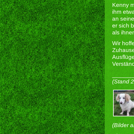
Kenny m
ihm etwa
an seine
er sich 
als ihnen
Wir hoff
Zuhause
Ausflüg
Verständ
______
(Stand 
(Bilder 