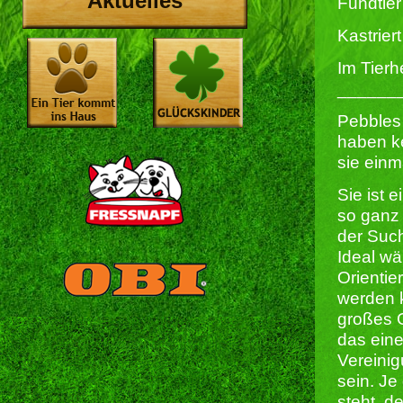
Aktuelles
Fundtier
Kastriert 
Im Tierh
______
Pebbles 
haben k
sie einm
Sie ist 
so ganz 
der Suc
Ideal wä
Orientie
werden k
großes 
das eine
Vereinig
sein. Je
steht, d