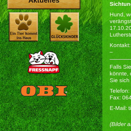
Aktuelles
Sichtu
Hund, w
verängst
17.10.2
Lutherst
Kontakt:
–
Falls Si
könnte,
Sie sich
Telefon:
Fax: 06
E-Mail: 
(Bilder 