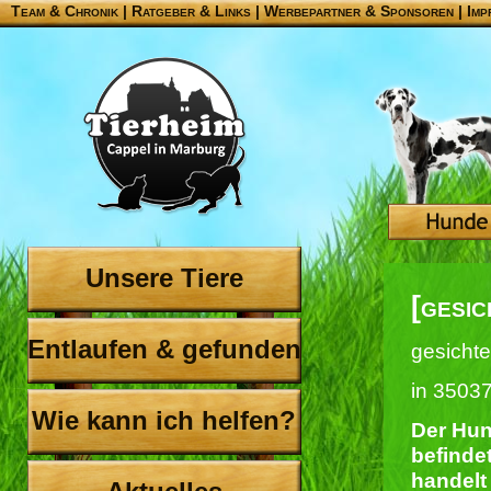
Team & Chronik
|
Ratgeber & Links
|
Werbepartner & Sponsoren
|
Imp
Unsere Tiere
[gesi
Entlaufen & gefunden
gesichte
in 3503
Wie kann ich helfen?
Der Hun
befindet
handelt