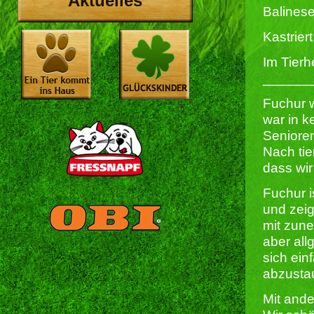
Aktuelles
Balines
Kastriert 
Im Tierh
______
Fuchur w
war in k
Senioren
Nach tier
dass wir
Fuchur i
und zeig
mit zun
aber all
sich ein
abzusta
Mit ande