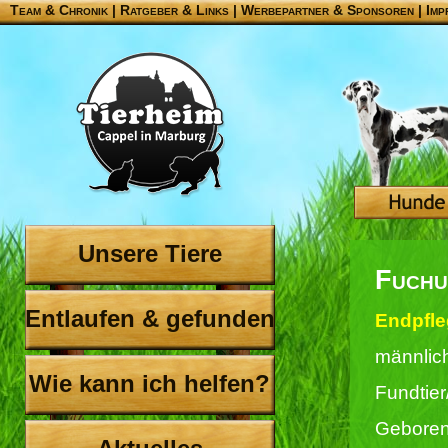
Team & Chronik
|
Ratgeber & Links
|
Werbepartner & Sponsoren
|
Imp
Unsere Tiere
Fuchu
Entlaufen & gefunden
Endpfle
männlic
Wie kann ich helfen?
Fundtie
Geboren 