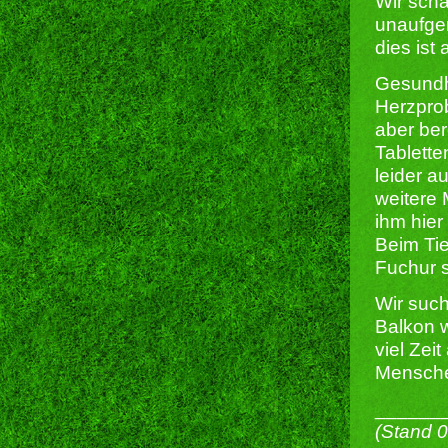
Wir schä
unaufger
dies ist
Gesundhe
Herzprob
aber ber
Tablette
leider a
weitere 
ihm hier
Beim Tie
Fuchur s
Wir such
Balkon w
viel Zei
Menschen
______
(Stand 