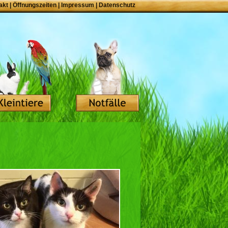
akt
|
Öffnungszeiten
|
Impressum
|
Datenschutz