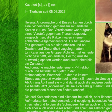
Kastriert [x] ja / [] nein
Im Tierheim seit 05.08.2022
________________________
Helena, Andromache und Briseis kamen durch
eine Sicherstellung gemeinsam mit anderen
Katzen zu uns. Das Veterinäramt war aufgrund
eines Verstoß gegen das Tierschutzgesetz
eingeschritten, die Katzen waren in einem
schlechten Allgemeinzustand. Es hat längere
Zeit gedauert, bis sie sich erholten und an
Gewicht und Gesundheit zugelegt hatten.
Ein Kater aus der Gruppe, Achilles, hat es leider
nicht geschafft, ein anderer, Hector, musste
aufwendig operiert werden (und sucht ebenfalls
ein Zuhause).
Andromache machte leider eine FIP-Infektion
durch und befindet sich jetzt in der
dreimonatigen „Wartezeit“, in der sie keinem
Stress ausgesetzt werden sollte (den z.B. auch ein Umzug mi
Ab Anfang April wird sie – und damit auch die anderen beid
sie bereits jetzt „anpreisen“, da sie sich sehr gut erholt un
die passenden Menschen finden können!
Die drei Katzendamen sind allesamt freundlich, sehr liebens
Aufmerksamkeit, sind verspielt und neugierig, besonders A
streicheln und fordern die Schmuseeinheiten auch ein. Brise
sich aber auch über Gesellschaft und spielt am liebsten ganz
wunderbare, anhängliche Begleiterinnen und sehnen sich s