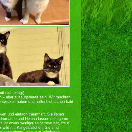
t sich bringt).
en – aber auszugsbereit sein. Wir möchten
d entwickelt haben und hoffentlich schon bald
wert und einfach traumhaft. Sie lieben
ndromache und Helena lassen sich gerne
is ist etwas weniger selbstbewusst, freut
 wild mit Klingelbällchen. Sie sind
ehr nach einem ebenso wunderbaren