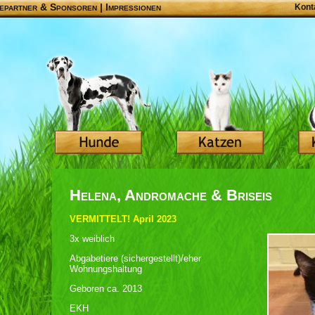
epartner & Sponsoren
|
Impressionen
Kont
Helena, Andromache & Briseis
VERMITTELT! April 2023
3x weiblich
Abgabetiere (sichergestellt)/eher
Wohnungshaltung
Geboren ca. 2013
EKH