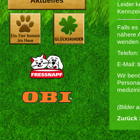
Aktuelles
Leider k
Kennzei
Falls es
nähere 
wenden S
Telefon:
E-Mail: 
Wir ben
Personal
medizin
(Bilder 
Zurück 