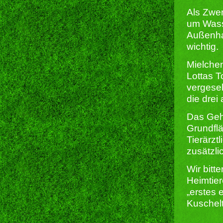
Als Zwe
um Wasse
Außenhal
wichtig.
Mielchen
Lottas T
vergesel
die dre
Das Geh
Grundflä
Tierärzt
zusätzli
Wir bitt
Heimtier
„erstes 
Kuschelt
______