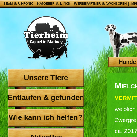
Team & Chronik
|
Ratgeber & Links
|
Werbepartner & Sponsoren
|
Imp
Unsere Tiere
Mielc
Entlaufen & gefunden
VERMIT
weiblich
Wie kann ich helfen?
Zwergre
ca. 201