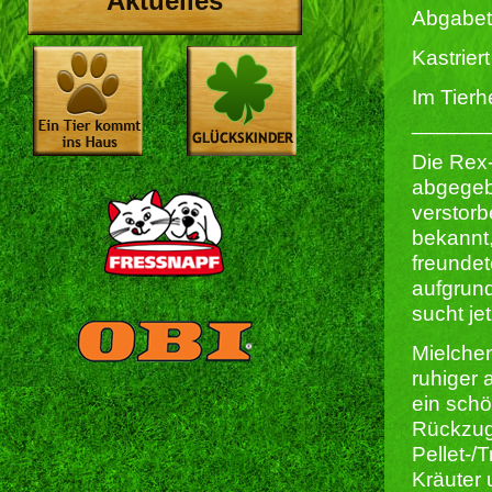
Aktuelles
Abgabet
Kastriert 
Im Tierh
______
Die Rex
abgegeb
verstorb
bekannt,
freundet
aufgrun
sucht je
Mielchen
ruhiger 
ein sch
Rückzugs
Pellet-/T
Kräuter 