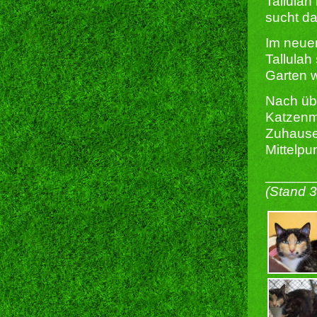
Tallulah
sucht da
Im neue
Tallulah
Garten w
Nach übe
Katzenma
Zuhause,
Mittelpu
______
(Stand 