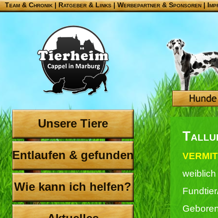
Team & Chronik
|
Ratgeber & Links
|
Werbepartner & Sponsoren
|
Imp
Unsere Tiere
Tallu
Entlaufen & gefunden
VERMIT
weiblich
Wie kann ich helfen?
Fundtier
Geboren