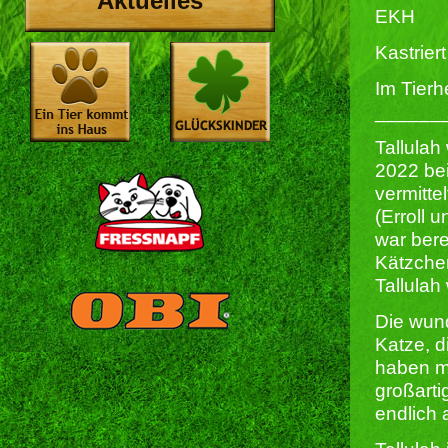
Aktuelles
EKH
Kastriert 
Im Tierh
______
Tallulah
2022 bei
vermitte
(Erroll 
war bere
Kätzchen
Tallulah
Die wund
Katze, d
haben mö
großarti
endlich 