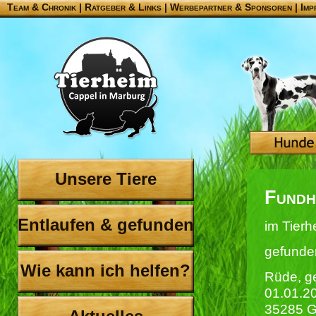
Team & Chronik
|
Ratgeber & Links
|
Werbepartner & Sponsoren
|
Imp
Unsere Tiere
Fundh
Entlaufen & gefunden
im Tierh
gefunde
Wie kann ich helfen?
Rüde, g
01.01.2
35285 G