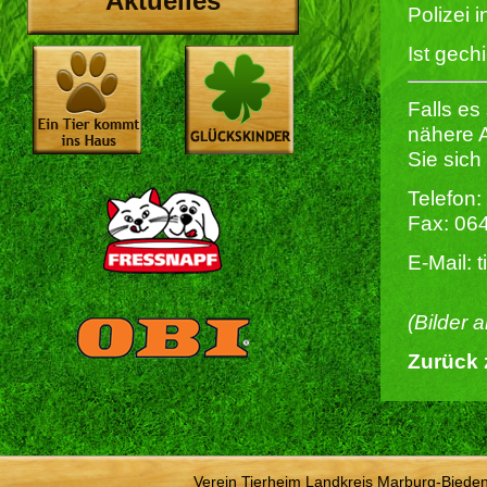
Aktuelles
Polizei 
Ist gechi
Falls es
nähere 
Sie sich
Telefon:
Fax: 06
E-Mail: 
(Bilder 
Zurück 
Verein Tierheim Landkreis Marburg-Bieden