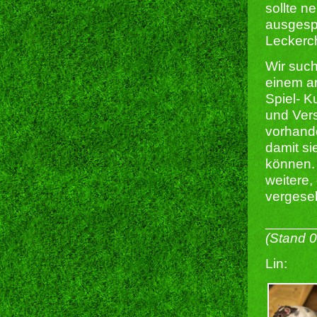
sollte 
ausgesp
Leckerch
Wir such
einem ar
Spiel- K
und Ver
vorhande
damit si
können. 
weitere,
vergesel
______
(Stand 
Lin: