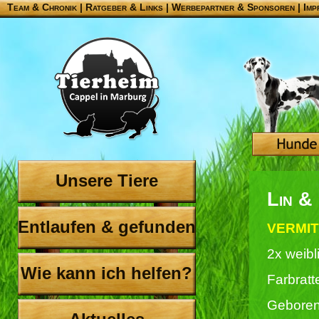
Team & Chronik
|
Ratgeber & Links
|
Werbepartner & Sponsoren
|
Imp
Unsere Tiere
Lin &
Entlaufen & gefunden
VERMIT
2x weibl
Wie kann ich helfen?
Farbratt
Geboren