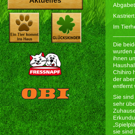
Aktuelles
Abgabet
Kastriert 
Im Tierh
______
Die bei
wurden 
ihnen u
Haushalt
Chihiro 
der aber
entfernt
Sie sind
sehr übe
Zuhause
Erkundu
„Spielpl
sie sin