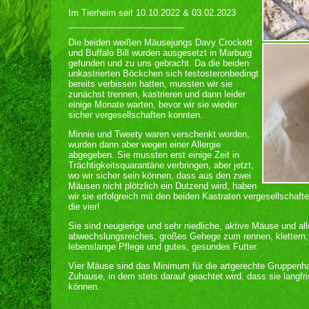
Im Tierheim seit 10.10.2022 & 03.02.2023
________________________
Die beiden weißen Mäusejungs Davy Crockett
und Buffalo Bill wurden ausgesetzt in Marburg
gefunden und zu uns gebracht. Da die beiden
unkastrierten Böckchen sich testosteronbedingt
bereits verbissen hatten, mussten wir sie
zunächst trennen, kastrieren und dann leider
einige Monate warten, bevor wir sie wieder
sicher vergesellschaften konnten.
Minnie und Tweety waren verschenkt worden,
wurden dann aber wegen einer Allergie
abgegeben. Sie mussten erst einige Zeit in
Trächtigkeitsquarantäne verbringen, aber jetzt,
wo wir sicher sein können, dass aus den zwei
Mäusen nicht plötzlich ein Dutzend wird, haben
wir sie erfolgreich mit den beiden Kastraten vergesellschaf
die vier!
Sie sind neugierige und sehr niedliche, aktive Mäuse und al
abwechslungsreiches, großes Gehege zum rennen, klettern, v
lebenslange Pflege und gutes, gesundes Futter.
Vier Mäuse sind das Minimum für die artgerechte Gruppenhal
Zuhause, in dem stets darauf geachtet wird, dass sie langfr
können.
________________________