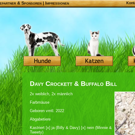
epartner & Sponsoren
|
Impressionen
Kont
Davy Crockett & Buffalo Bill
2x weiblich, 2x männlich
Farbmäuse
Geboren vmtl. 2022
Abgabetiere
Kastriert [x] ja (Billy & Davy) [x] nein (Minnie &
Tweety)