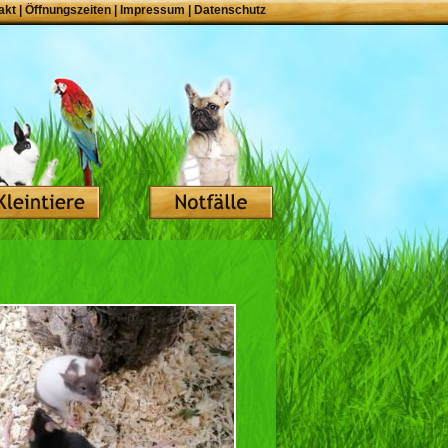
akt
|
Öffnungszeiten
|
Impressum
|
Datenschutz