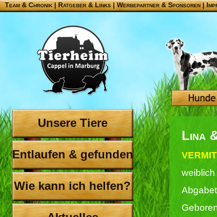
Team & Chronik
|
Ratgeber & Links
|
Werbepartner & Sponsoren
|
Imp
Unsere Tiere
Lina 
Entlaufen & gefunden
VERMIT
weiblich
Wie kann ich helfen?
Abgabet
Geboren