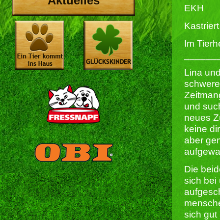
Aktuelles
EKH
Kastriert 
Im Tierh
______
Lina un
schwere
Zeitman
und suc
neues Z
keine di
aber ge
aufgewa
Die bei
sich bei
aufgesc
mensche
sich gut