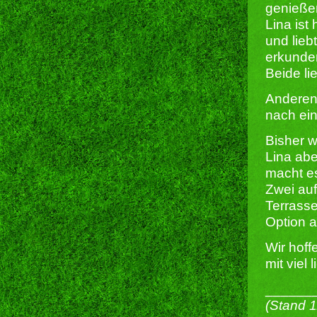
genieße
Lina ist
und lieb
erkunden
Beide li
Anderen
nach ei
Bisher w
Lina abe
macht es
Zwei auf
Terrasse
Option 
Wir hof
mit viel
______
(Stand 