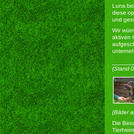
Luna be
diese op
und gesu
Wir wün
aktiven 
aufgesch
unterneh
______
(Stand 
(Bilder 
Die Besc
Tierheim