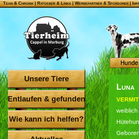
Team & Chronik
|
Ratgeber & Links
|
Werbepartner & Sponsoren
|
Imp
Unsere Tiere
Luna
Entlaufen & gefunden
VERMIT
weiblich
Wie kann ich helfen?
Hütehun
Geboren