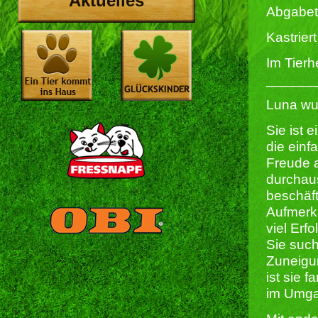
Aktuelles
Abgabet
Kastriert 
Im Tierh
______
Luna wu
Sie ist 
die ein
Freude 
durchau
beschäft
Aufmerk
viel Erfo
Sie such
Zuneigun
ist sie 
im Umga