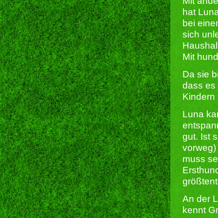
Mit and
hat Luna
bei ein
sich unl
Haushal
Mit hund
Da sie b
dass es
Kindern 
Luna kan
entspann
gut. Ist 
vorweg) 
muss sen
Ersthund
größtente
An der L
kennt G