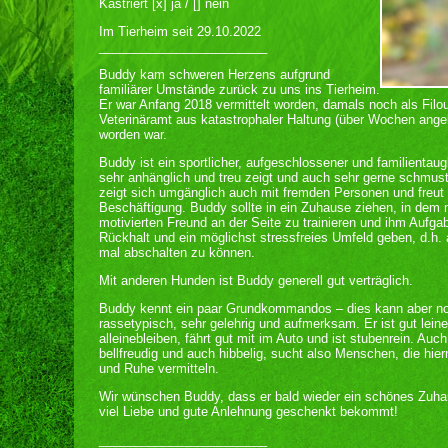
Kastriert [x] ja / [] nein
Im Tierheim seit 29.10.2022
________________________
Buddy kam schweren Herzens aufgrund
familiärer Umstände zurück zu uns ins Tierheim.
Er war Anfang 2018 vermittelt worden, damals noch als Fil
Veterinäramt aus katastrophaler Haltung (über Wochen ange
worden war.
Buddy ist ein sportlicher, aufgeschlossener und familientau
sehr anhänglich und treu zeigt und auch sehr gerne schmu
zeigt sich umgänglich auch mit fremden Personen und freut
Beschäftigung. Buddy sollte in ein Zuhause ziehen, in dem
motivierten Freund an der Seite zu trainieren und ihm Aufga
Rückhalt und ein möglichst stressfreies Umfeld geben, d.h
mal abschalten zu können.
Mit anderen Hunden ist Buddy generell gut verträglich.
Buddy kennt ein paar Grundkommandos – dies kann aber noc
rassetypisch, sehr gelehrig und aufmerksam. Er ist gut lein
alleinebleiben, fährt gut mit im Auto und ist stubenrein. Auc
bellfreudig und auch hibbelig, sucht also Menschen, die h
und Ruhe vermitteln.
Wir wünschen Buddy, dass er bald wieder ein schönes Zuhau
viel Liebe und gute Anlehnung geschenkt bekommt!
________________________