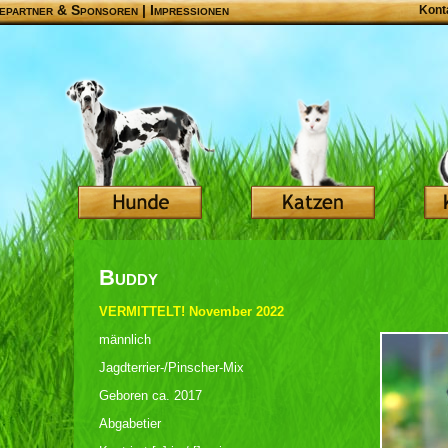
epartner & Sponsoren
|
Impressionen
Kont
Buddy
VERMITTELT! November 2022
männlich
Jagdterrier-/Pinscher-Mix
Geboren ca. 2017
Abgabetier