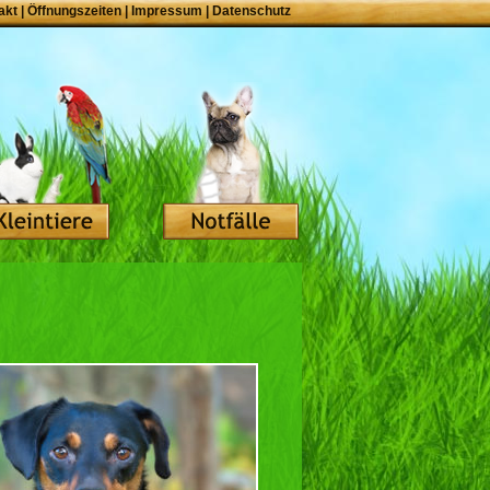
akt
|
Öffnungszeiten
|
Impressum
|
Datenschutz