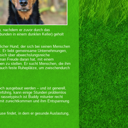
ou, nachdem er zuvor durch das
bunden in einem dunklen Keller) geholt
glicher Hund, der sich bei seinen Menschen
st. Er liebt gemeinsame Unternehmungen,
 sich über abwechslungsreiche
 man Freude daran hat, mit einem
ben zu stellen. Er sucht Menschen, die ihm
. auch feste Ruheplätze, um zwischendurch
h ausgebaut werden – und ist generell,
enführig, kann einige Stunden problemlos
h rassetypisch ist Buddy mitunter recht
iermit zurechtkommen und ihm Entspannung
se findet, in dem er gesunde Auslastung,