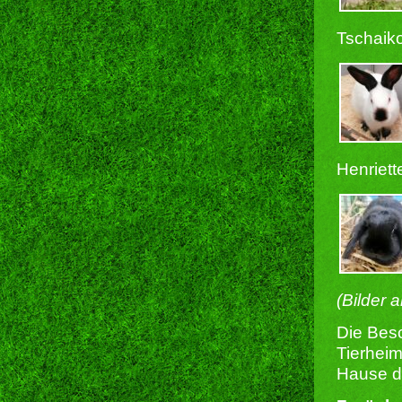
Tschaik
Henriett
(Bilder 
Die Besc
Tierheim
Hause du