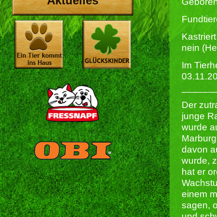
Aktuelles
Geboren
Fundtier
Kastriert
nein (He
Im Tierh
03.11.2
______
Der zutr
junge R
wurde au
Marburg
davon a
wurde, z
hat er o
Wachstum
einem mo
sagen, o
und schw