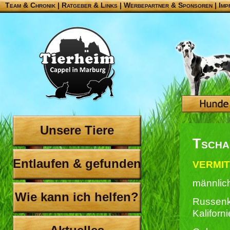
Team & Chronik
|
Ratgeber & Links
|
Werbepartner & Sponsoren
|
Imp
Unsere Tiere
Tscha
Entlaufen & gefunden
VERMIT
männlich
Wie kann ich helfen?
Russenk
Kaliforn