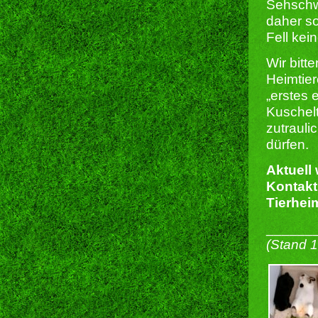
Sehschw
daher so
Fell kei
Wir bitt
Heimtier
„erstes 
Kuschel
zutrauli
dürfen.
Aktuell 
Kontakt
Tierhei
______
(Stand 