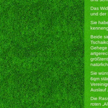
Das Wid
und der 
Sie hab
kennenge
Beide si
Tschaiko
Gehege 
artgerec
größtent
natürlic
Sie wüns
6qm stän
Vereinig
Auslauf 
Die Rass
roten „A