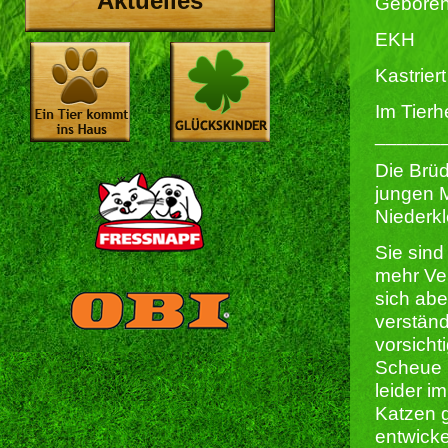
Aktuelles
Geboren
EKH
Kastriert 
Im Tierh
______
Die Brü
jungen M
Niederkl
Sie sind
mehr Ver
sich abe
verständ
vorsicht
Scheue 
leider i
Katzen g
entwicke