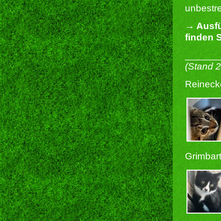
unbestre
→ Ausfü
finden S
______
(Stand 
Reineck
Grimbart