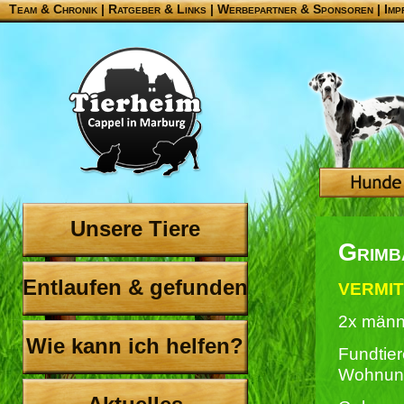
Team & Chronik
|
Ratgeber & Links
|
Werbepartner & Sponsoren
|
Imp
Unsere Tiere
Grimb
Entlaufen & gefunden
VERMIT
2x männ
Wie kann ich helfen?
Fundtier
Wohnun