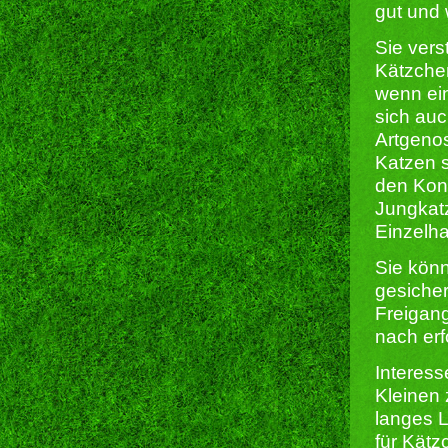
gut und 
Sie vers
Kätzchen
wenn ei
sich auc
Artgeno
Katzen s
den Kont
Jungkatz
Einzelha
Sie kön
gesicher
Freigang
nach erf
Interes
Kleinen 
langes L
für Kätz