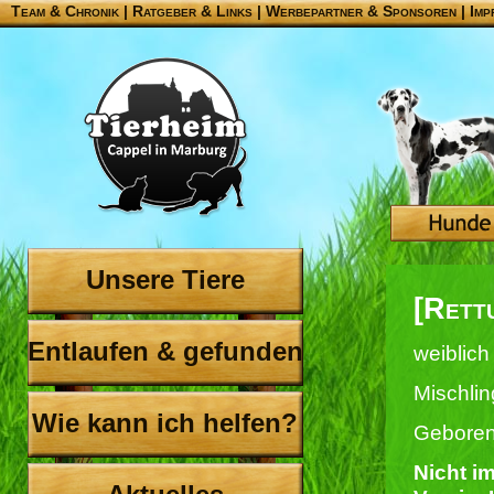
Team & Chronik
|
Ratgeber & Links
|
Werbepartner & Sponsoren
|
Imp
Unsere Tiere
[Rett
Entlaufen & gefunden
weiblich
Mischlin
Wie kann ich helfen?
Geboren
Nicht i