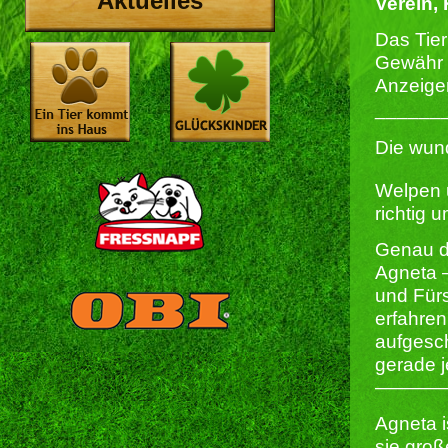
Aktuelles
Verein, 
Das Tie
Gewähr f
Anzeige
______
Die wund
Welpen u
richtig 
Genau d
Agneta –
und Für
erfahren
aufgesch
gerade j
————
Agneta i
sie gro