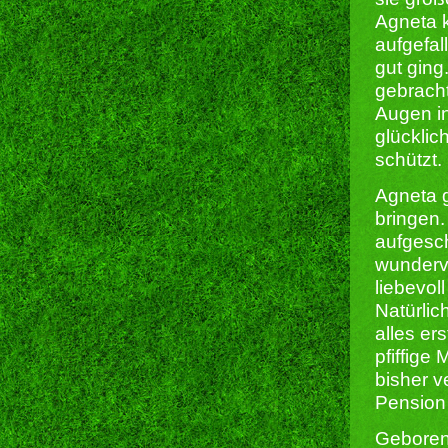
Agneta k
aufgefal
gut ging
gebracht
Augen in
glücklic
schützt.
Agneta 
bringen.
aufgesc
wundervo
liebevo
Natürlic
alles er
pfiffige
bisher ve
Pension 
Geboren