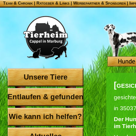
Team & Chronik
|
Ratgeber & Links
|
Werbepartner & Sponsoren
|
Imp
Unsere Tiere
[gesi
Entlaufen & gefunden
gesichte
in 3503
Wie kann ich helfen?
Der Hund
im Tier