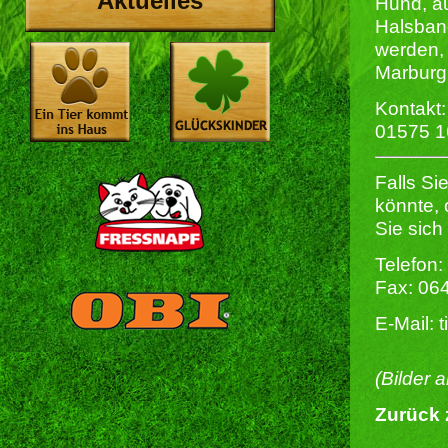
Aktuelles
Hund, au
Halsband
werden,
Marburg,
Kontakt:
01575 
Falls Si
könnte,
Sie sich
Telefon:
Fax: 06
E-Mail: 
(Bilder 
Zurück 