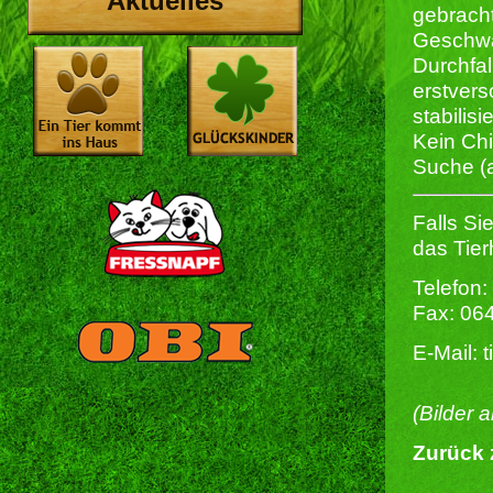
Aktuelles
gebracht
Geschwä
Durchfall
erstvers
stabilisi
Kein Chi
Suche (a
Falls S
das Tier
Telefon:
Fax: 06
E-Mail: 
(Bilder 
Zurück 