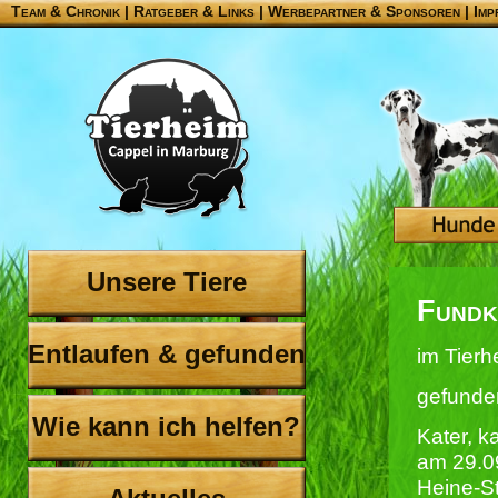
Team & Chronik
|
Ratgeber & Links
|
Werbepartner & Sponsoren
|
Imp
Unsere Tiere
Fundk
Entlaufen & gefunden
im Tierh
gefunde
Wie kann ich helfen?
Kater, k
am 29.09
Heine-St