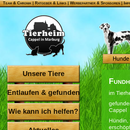
Team & Chronik
|
Ratgeber & Links
|
Werbepartner & Sponsoren
|
Imp
Unsere Tiere
Fundh
Entlaufen & gefunden
im Tierh
gefunde
Cappel
Wie kann ich helfen?
Hündin,
erschöpf