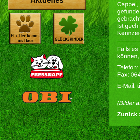
Aktuelles
Cappel,
gefunde
gebracht
Ist gechi
Kennzei
Falls es
können, 
Telefon:
Fax: 06
E-Mail: 
(Bilder 
Zurück 