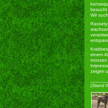
konsequ
besucht
Wir such
Rassetyp
wachsam
verantwo
entspan
Krabbes 
einem Al
müssen 
Interess
zeigen u
______
(Stand 