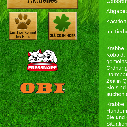
Aktuelles
Geboren
Abgabet
Kastriert 
Im Tierh
______
Krabbe u
Kobold, 
gemeinsa
Ordnungs
Darmpara
Zeit in 
Sie sind
suchen 
Krabbe i
Hundem
Sie und
Situatio