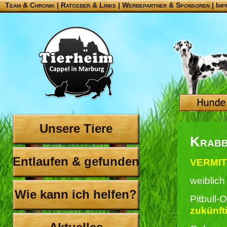
Team & Chronik
|
Ratgeber & Links
|
Werbepartner & Sponsoren
|
Imp
Unsere Tiere
Krab
Entlaufen & gefunden
VERMIT
weiblich
Wie kann ich helfen?
Pitbull-
zukünft