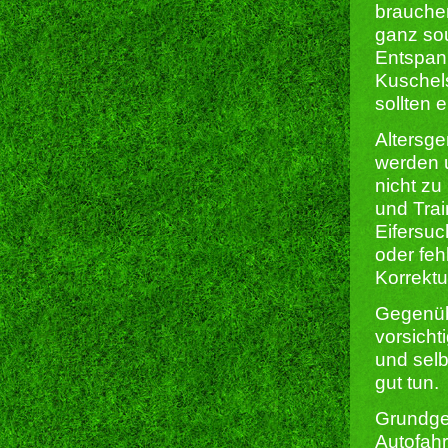
brauchen
ganz so
Entspann
Kuschel
sollten 
Altersge
werden 
nicht zu
und Trai
Eifersuc
oder feh
Korrektu
Gegenüb
vorsicht
und selb
gut tun.
Grundgeh
Autofah