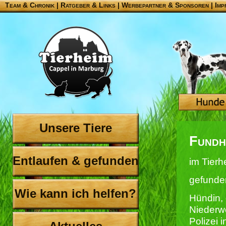
Team & Chronik
|
Ratgeber & Links
|
Werbepartner & Sponsoren
|
Imp
Unsere Tiere
Fundh
Entlaufen & gefunden
im Tierh
gefunde
Wie kann ich helfen?
Hündin,
Niederw
Polizei 